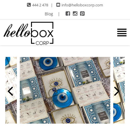
444 2 478
|
info@helloboxcorp.com
Blog
|