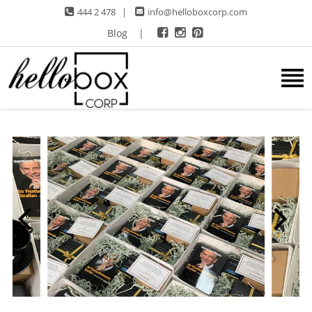
444 2 478
|
info@helloboxcorp.com
Blog
|