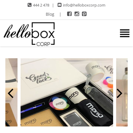
444 2 478
|
info@helloboxcorp.com
Blog
|