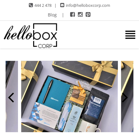
444 2 478
|
info@helloboxcorp.com
Blog
|