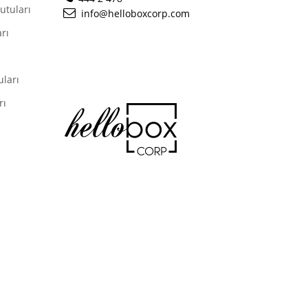
utuları
info@helloboxcorp.com
rı
ları
rı
ı