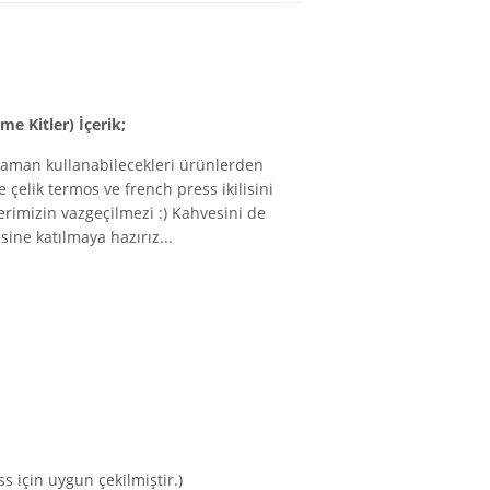
e Kitler) İçerik;
zaman kullanabilecekleri ürünlerden
 çelik termos ve french press ikilisini
erimizin vazgeçilmezi :) Kahvesini de
sine katılmaya hazırız...
s için uygun çekilmiştir.)