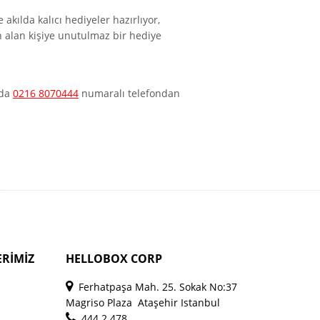
akılda kalıcı hediyeler hazırlıyor,
n alan kişiye unutulmaz bir hediye
da
0216 8070444
numaralı telefondan
RİMİZ
HELLOBOX CORP
Ferhatpaşa Mah. 25. Sokak No:37
Magriso Plaza Ataşehir Istanbul
444 2 478