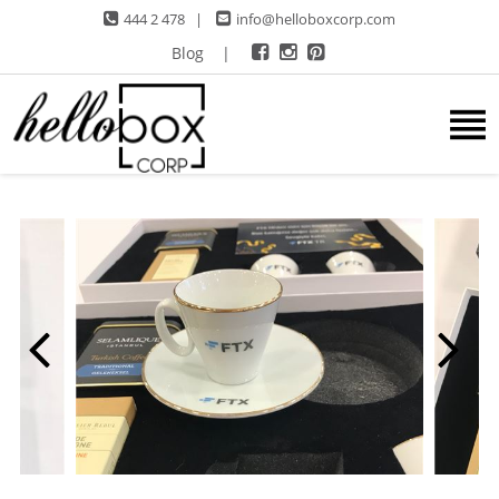
444 2 478
|
info@helloboxcorp.com
Blog
|