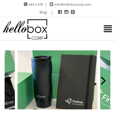
444 2 478
|
info@helloboxcorp.com
Blog
|