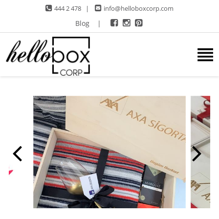
444 2 478
|
info@helloboxcorp.com
Blog
|